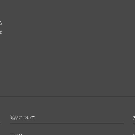
る
せ
返品について